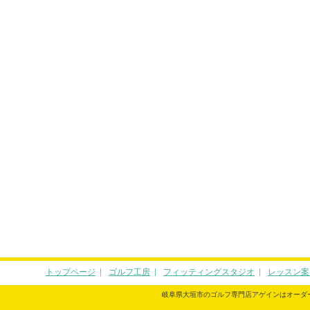
トップページ
ゴルフ工房
フィッティングスタジオ
レッスン案
岐阜県大垣市のゴルフ専門店アゲインはオーダ