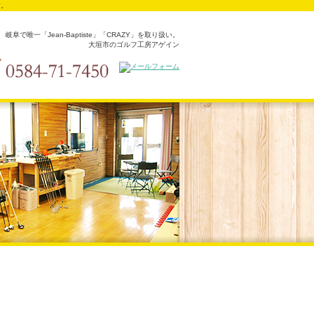
す。
岐阜で唯一「Jean-Baptiste」「CRAZY」を取り扱い。
大垣市のゴルフ工房アゲイン